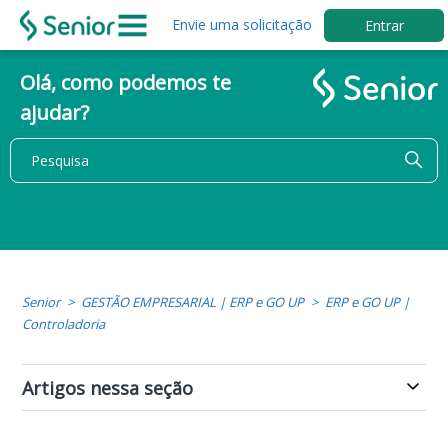
Envie uma solicitação
Entrar
Olá, como podemos te
ajudar?
Senior
GESTÃO EMPRESARIAL | ERP e GO UP
ERP e GO UP |
Controladoria
Artigos nessa seção