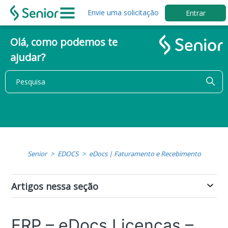
Envie uma solicitação
Entrar
Olá, como podemos te
ajudar?
Senior
EDOCS
eDocs | Faturamento e Recebimento
Artigos nessa seção
ERP – eDocs Licenças –