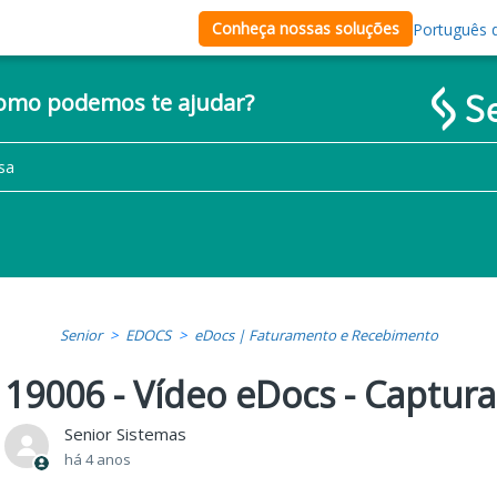
Conheça nossas soluções
Português d
como podemos te ajudar?
Senior
EDOCS
eDocs | Faturamento e Recebimento
19006 - Vídeo eDocs - Captur
Senior Sistemas
há 4 anos