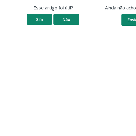
Esse artigo foi útil?
Ainda não ach
Sim
Não
Envi