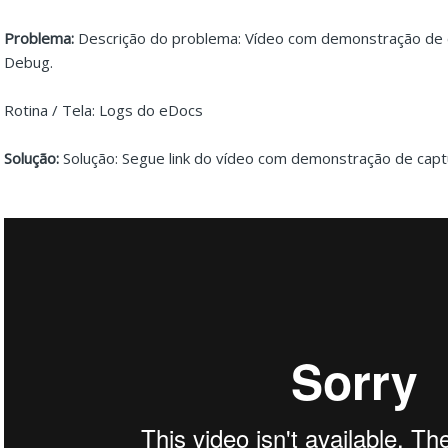
Problema:
Descrição do problema: Vídeo com demonstração de
Debug.
Rotina / Tela: Logs do eDocs
Solução:
Solução: Segue link do vídeo com demonstração de ca