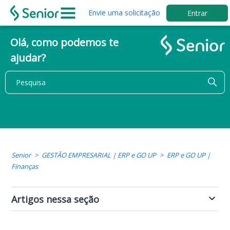
Envie uma solicitação
Entrar
Olá, como podemos te
ajudar?
Senior
GESTÃO EMPRESARIAL | ERP e GO UP
ERP e GO UP |
Finanças
Artigos nessa seção