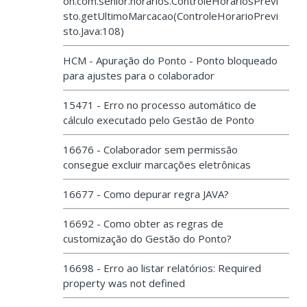
on.com.senior.horarios.ControleHorariosPrevi
sto.getUltimoMarcacao(ControleHorarioPrevi
sto.Java:108)
HCM - Apuração do Ponto - Ponto bloqueado
para ajustes para o colaborador
15471 - Erro no processo automático de
cálculo executado pelo Gestão de Ponto
16676 - Colaborador sem permissão
consegue excluir marcações eletrônicas
16677 - Como depurar regra JAVA?
16692 - Como obter as regras de
customização do Gestão do Ponto?
16698 - Erro ao listar relatórios: Required
property was not defined