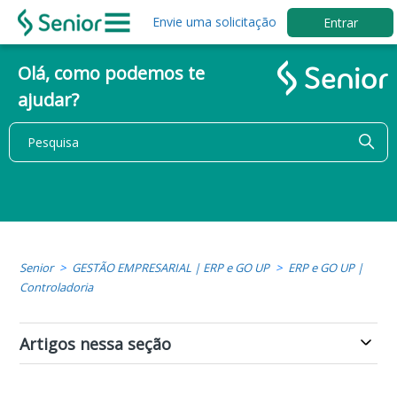
Envie uma solicitação
Entrar
Olá, como podemos te
ajudar?
Senior
GESTÃO EMPRESARIAL | ERP e GO UP
ERP e GO UP |
Controladoria
Artigos nessa seção