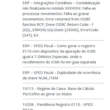
ERP – Integrações Contábeis – Contabilização
não finalizada no módulo XXXXXXX: Falha ao
processar movimentos: Falha ao gravar
movimentos: Error returned from ODBC
function BCP_Done ODBC Return Code: -1
(SQL_ERROR) SQLState: [23000], ErrorCode:
[547], Err
ERP – SPED Fiscal – Como gerar o registro
E116 com dispositivo da apuração do ICMS
igual a 7-Débitos Especiais, onde o
recolhimento do ICMS foi em guia separada
ERP – SPED Fiscal – Duplicidade de ocorrência
da chave NUM_ITEM
10113 - Regime de Caixa- Base de Cálculo
Pis/Cofins ao gerar os titulos
10208 - Pendência Registro E110 - SPED
FISCAL