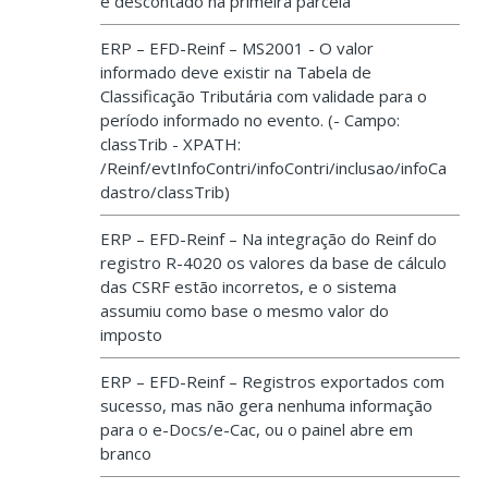
é descontado na primeira parcela
ERP – EFD-Reinf – MS2001 - O valor
informado deve existir na Tabela de
Classificação Tributária com validade para o
período informado no evento. (- Campo:
classTrib - XPATH:
/Reinf/evtInfoContri/infoContri/inclusao/infoCa
dastro/classTrib)
ERP – EFD-Reinf – Na integração do Reinf do
registro R-4020 os valores da base de cálculo
das CSRF estão incorretos, e o sistema
assumiu como base o mesmo valor do
imposto
ERP – EFD-Reinf – Registros exportados com
sucesso, mas não gera nenhuma informação
para o e-Docs/e-Cac, ou o painel abre em
branco