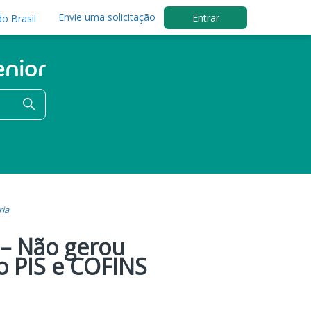
Envie uma solicitação
Entrar
o Brasil
ria
 – Não gerou
o PIS e COFINS