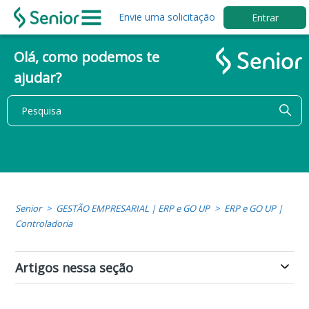
Envie uma solicitação
Entrar
Olá, como podemos te
ajudar?
Senior
GESTÃO EMPRESARIAL | ERP e GO UP
ERP e GO UP |
Controladoria
Artigos nessa seção