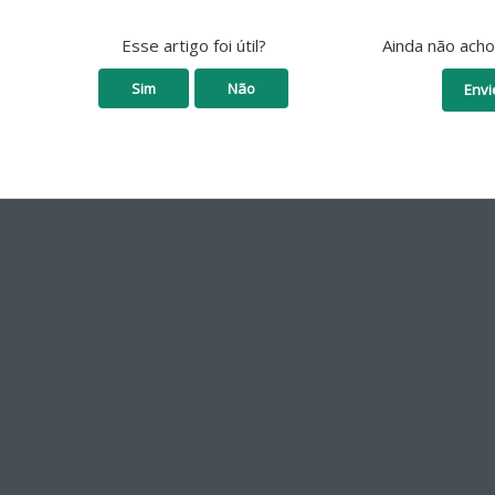
Esse artigo foi útil?
Ainda não ach
Sim
Não
Envi