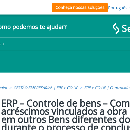
Conheça nossas soluções
Português d
como podemos te ajudar?
nior
GESTÃO EMPRESARIAL | ERP e GO UP
ERP e GO UP | Controlado
ERP – Controle de bens – Co
acréscimos vinculados a obr
em outros Bens diferentes do 
durante o processo de conclu