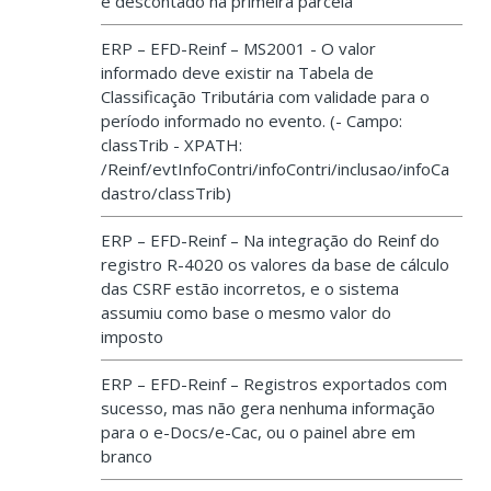
é descontado na primeira parcela
ERP – EFD-Reinf – MS2001 - O valor
informado deve existir na Tabela de
Classificação Tributária com validade para o
período informado no evento. (- Campo:
classTrib - XPATH:
/Reinf/evtInfoContri/infoContri/inclusao/infoCa
dastro/classTrib)
ERP – EFD-Reinf – Na integração do Reinf do
registro R-4020 os valores da base de cálculo
das CSRF estão incorretos, e o sistema
assumiu como base o mesmo valor do
imposto
ERP – EFD-Reinf – Registros exportados com
sucesso, mas não gera nenhuma informação
para o e-Docs/e-Cac, ou o painel abre em
branco