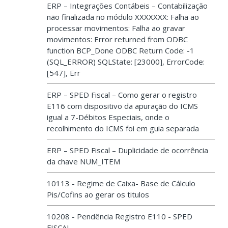
ERP – Integrações Contábeis – Contabilização
não finalizada no módulo XXXXXXX: Falha ao
processar movimentos: Falha ao gravar
movimentos: Error returned from ODBC
function BCP_Done ODBC Return Code: -1
(SQL_ERROR) SQLState: [23000], ErrorCode:
[547], Err
ERP – SPED Fiscal – Como gerar o registro
E116 com dispositivo da apuração do ICMS
igual a 7-Débitos Especiais, onde o
recolhimento do ICMS foi em guia separada
ERP – SPED Fiscal – Duplicidade de ocorrência
da chave NUM_ITEM
10113 - Regime de Caixa- Base de Cálculo
Pis/Cofins ao gerar os titulos
10208 - Pendência Registro E110 - SPED
FISCAL