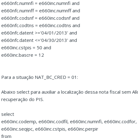
e660nfc.numnfi = e660inc.numnfi and
e660nfc.numnff = e660inc.numnff and
e660nfc.codsnf = e660inc.codsnf and
e660nfc.codtns = e660inc.codtns and
e660nfc.datent >='04/01/2013' and
e660nfc.datent <='04/30/2013' and
e660inc.cstpis = 50 and
e660inc.bascre = 12
Para a situação NAT_BC_CRED = 01:
Abaixo select para auxiliar a localização dessa nota fiscal sem A
recuperação do PIS.
select
e660inc.codemp, e660inc.codfil, e660inc.numnfi, e660inc.codfor,
e660inc.seqipc, e660inc.cstpis, e660inc.perpir
from