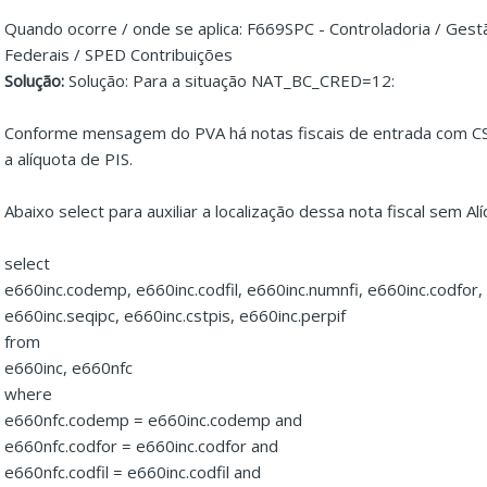
Quando ocorre / onde se aplica: F669SPC - Controladoria / Gestã
Federais / SPED Contribuições
Solução:
Solução: Para a situação NAT_BC_CRED=12:
Conforme mensagem do PVA há notas fiscais de entrada com C
a alíquota de PIS.
Abaixo select para auxiliar a localização dessa nota fiscal sem A
select
e660inc.codemp, e660inc.codfil, e660inc.numnfi, e660inc.codfor,
e660inc.seqipc, e660inc.cstpis, e660inc.perpif
from
e660inc, e660nfc
where
e660nfc.codemp = e660inc.codemp and
e660nfc.codfor = e660inc.codfor and
e660nfc.codfil = e660inc.codfil and