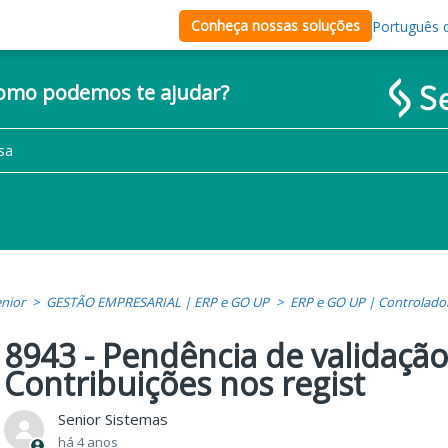
Conheça nossas soluções
Português d
como podemos te ajudar?
nior
GESTÃO EMPRESARIAL | ERP e GO UP
ERP e GO UP | Controlado
8943 - Pendência de validaçã
Contribuições nos regist
Senior Sistemas
há 4 anos