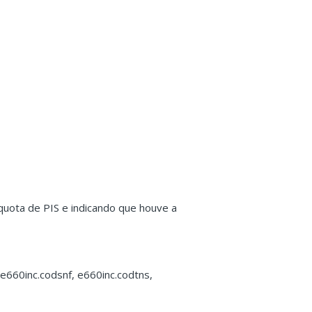
líquota de PIS e indicando que houve a
 e660inc.codsnf, e660inc.codtns,