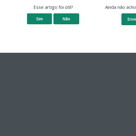
Esse artigo foi útil?
Ainda não ach
Sim
Não
Envi