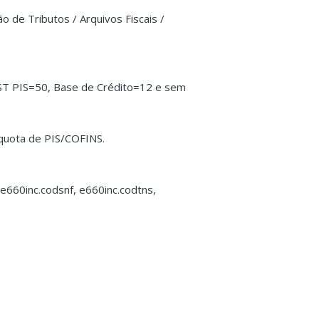
o de Tributos / Arquivos Fiscais /
ST PIS=50, Base de Crédito=12 e sem
líquota de PIS/COFINS.
 e660inc.codsnf, e660inc.codtns,