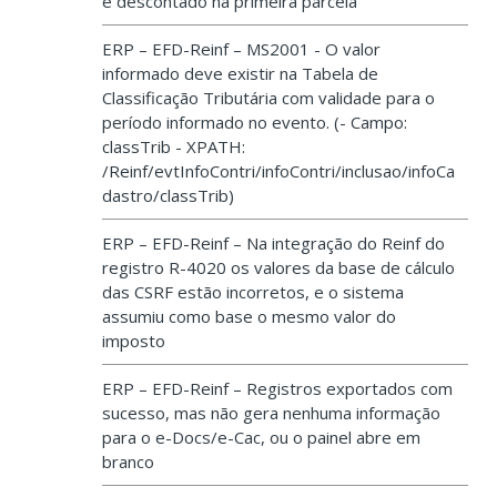
é descontado na primeira parcela
ERP – EFD-Reinf – MS2001 - O valor
informado deve existir na Tabela de
Classificação Tributária com validade para o
período informado no evento. (- Campo:
classTrib - XPATH:
/Reinf/evtInfoContri/infoContri/inclusao/infoCa
dastro/classTrib)
ERP – EFD-Reinf – Na integração do Reinf do
registro R-4020 os valores da base de cálculo
das CSRF estão incorretos, e o sistema
assumiu como base o mesmo valor do
imposto
ERP – EFD-Reinf – Registros exportados com
sucesso, mas não gera nenhuma informação
para o e-Docs/e-Cac, ou o painel abre em
branco