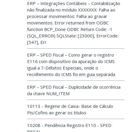
ERP – Integrações Contábeis – Contabilização
não finalizada no módulo XXXXXXX: Falha ao
processar movimentos: Falha ao gravar
movimentos: Error returned from ODBC
function BCP_Done ODBC Return Code: -1
(SQL_ERROR) SQLState: [23000], ErrorCode:
[547], Err
ERP – SPED Fiscal – Como gerar o registro
E116 com dispositivo da apuração do ICMS
igual a 7-Débitos Especiais, onde o
recolhimento do ICMS foi em guia separada
ERP – SPED Fiscal – Duplicidade de ocorrência
da chave NUM_ITEM
10113 - Regime de Caixa- Base de Cálculo
Pis/Cofins ao gerar os titulos
10208 - Pendência Registro E110 - SPED
FISCAL