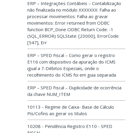
ERP – Integrações Contábeis – Contabilização
não finalizada no módulo XXXXXXX: Falha ao
processar movimentos: Falha ao gravar
movimentos: Error returned from ODBC
function BCP_Done ODBC Return Code: -1
(SQL_ERROR) SQLState: [23000], ErrorCode:
[547], Err
ERP – SPED Fiscal – Como gerar o registro
E116 com dispositivo da apuração do ICMS
igual a 7-Débitos Especiais, onde o
recolhimento do ICMS foi em guia separada
ERP – SPED Fiscal – Duplicidade de ocorrência
da chave NUM_ITEM
10113 - Regime de Caixa- Base de Cálculo
Pis/Cofins ao gerar os titulos
10208 - Pendência Registro E110 - SPED
FISCAL