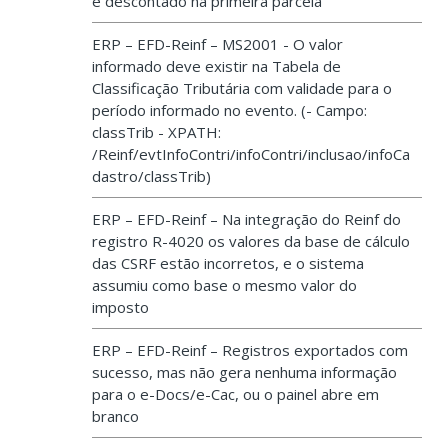
é descontado na primeira parcela
ERP – EFD-Reinf – MS2001 - O valor
informado deve existir na Tabela de
Classificação Tributária com validade para o
período informado no evento. (- Campo:
classTrib - XPATH:
/Reinf/evtInfoContri/infoContri/inclusao/infoCa
dastro/classTrib)
ERP – EFD-Reinf – Na integração do Reinf do
registro R-4020 os valores da base de cálculo
das CSRF estão incorretos, e o sistema
assumiu como base o mesmo valor do
imposto
ERP – EFD-Reinf – Registros exportados com
sucesso, mas não gera nenhuma informação
para o e-Docs/e-Cac, ou o painel abre em
branco