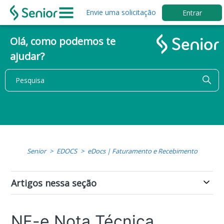
Envie uma solicitação
Entrar
Olá, como podemos te
ajudar?
Senior
EDOCS
eDocs | Faturamento e Recebimento
Artigos nessa seção
NF-e Nota Técnica