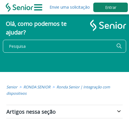
Envie uma solicitação
Entrar
Olá, como podemos te
ajudar?
Senior
RONDA SENIOR
Ronda Senior | Integração com
dispositivos
Artigos nessa seção