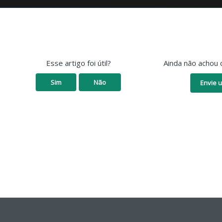
Esse artigo foi útil?
Ainda não achou 
Sim
Não
Envie u