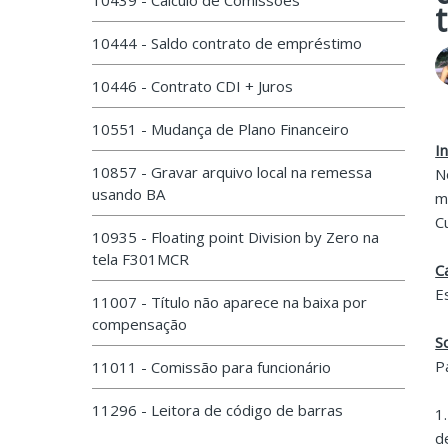
10439 - Cálculo de Comissões
10444 - Saldo contrato de empréstimo
10446 - Contrato CDI + Juros
10551 - Mudança de Plano Financeiro
I
10857 - Gravar arquivo local na remessa
N
usando BA
m
C
10935 - Floating point Division by Zero na
tela F301MCR
C
E
11007 - Título não aparece na baixa por
compensação
S
P
11011 - Comissão para funcionário
11296 - Leitora de código de barras
1
d