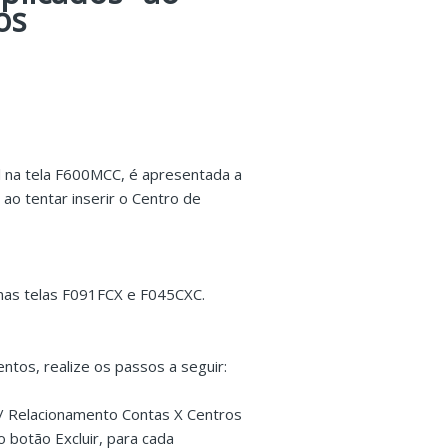
os
 na tela F600MCC, é apresentada a
 ao tentar inserir o Centro de
 nas telas F091FCX e F045CXC.
tos, realize os passos a seguir:
o / Relacionamento Contas X Centros
 botão Excluir, para cada