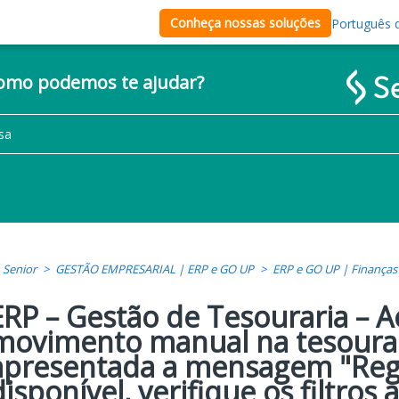
Conheça nossas soluções
Português d
como podemos te ajudar?
Senior
GESTÃO EMPRESARIAL | ERP e GO UP
ERP e GO UP | Finanças
ERP – Gestão de Tesouraria – A
movimento manual na tesourar
apresentada a mensagem "Reg
disponível, verifique os filtros 