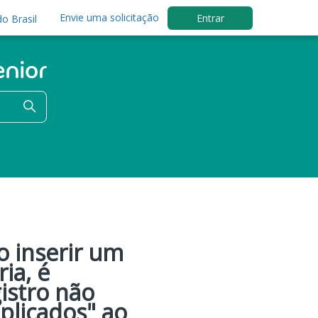
Envie uma solicitação
Entrar
o Brasil
o inserir um
ia, é
istro não
aplicados" ao