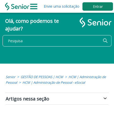
Envie uma solicitação
Entrar
Olá, como podemos te
ajudar?
Senior
GESTÃO DE PESSOAS | HCM
HCM | Administração de
Pessoal
HCM | Administração de Pessoal - eSocial
Artigos nessa seção