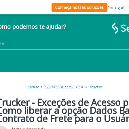
Conheça nossas soluções
Português d
como podemos te ajudar?
Senior
GESTÃO DE LOGÍSTICA
Trucker
Trucker - Exceções de Acesso p
Como liberar a opção Dados Ba
Contrato de Frete para o Usuár
Marcia Aparecida