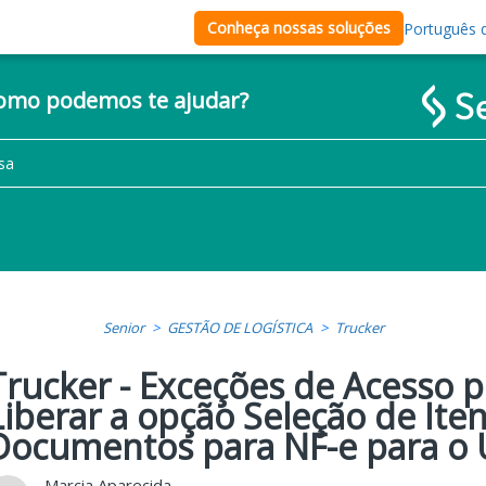
Conheça nossas soluções
Português d
como podemos te ajudar?
Senior
GESTÃO DE LOGÍSTICA
Trucker
Trucker - Exceções de Acesso p
Liberar a opção Seleção de Ite
Documentos para NF-e para o 
Marcia Aparecida