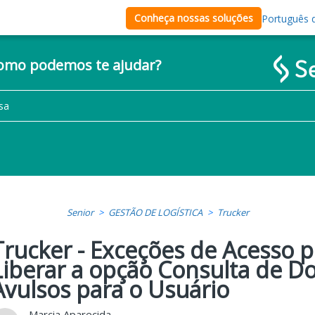
Conheça nossas soluções
Português d
como podemos te ajudar?
Senior
GESTÃO DE LOGÍSTICA
Trucker
Trucker - Exceções de Acesso p
Liberar a opção Consulta de 
Avulsos para o Usuário
Marcia Aparecida