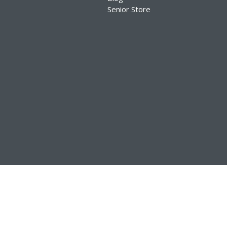
Senior Store
Todos os direitos de cópias reservadas para Senior Sis