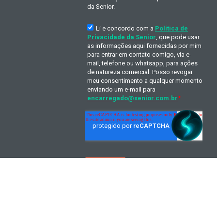
onstitui violação dos direitos autorais (Lei 9.610/98).