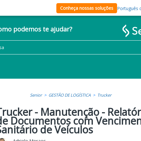
Conheça nossas soluções
Português d
como podemos te ajudar?
Senior
GESTÃO DE LOGÍSTICA
Trucker
Trucker - Manutenção - Relatór
de Documentos com Venciment
Sanitário de Veículos
Adriele Moraes