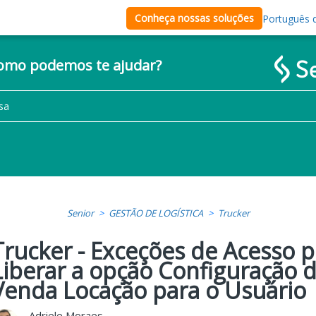
Conheça nossas soluções
Português d
como podemos te ajudar?
Senior
GESTÃO DE LOGÍSTICA
Trucker
Trucker - Exceções de Acesso p
Liberar a opção Configuração 
Venda Locação para o Usuário
Adriele Moraes