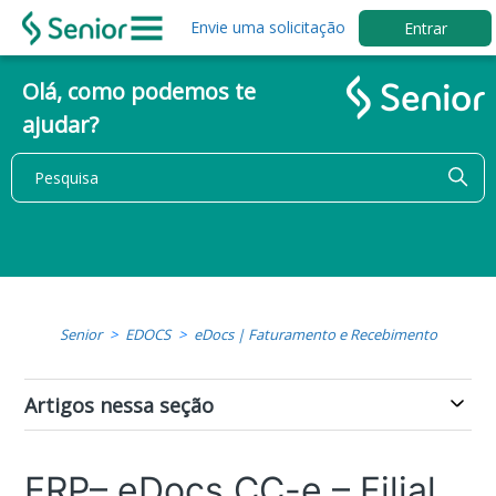
Envie uma solicitação
Entrar
Olá, como podemos te
ajudar?
Senior
EDOCS
eDocs | Faturamento e Recebimento
Artigos nessa seção
ERP– eDocs CC-e – Filial