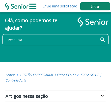
Envie uma solicitação
Entrar
Olá, como podemos te
ajudar?
Senior
GESTÃO EMPRESARIAL | ERP e GO UP
ERP e GO UP |
Controladoria
Artigos nessa seção