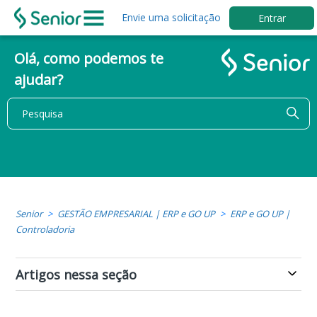
Envie uma solicitação
Entrar
Olá, como podemos te
ajudar?
Senior
GESTÃO EMPRESARIAL | ERP e GO UP
ERP e GO UP |
Controladoria
Artigos nessa seção