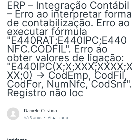
ERP – Integração Contábil
– Erro ao interpretar forma
de contabilização. Erro ao
executar fórmula
"E440RAT;E440IPC;E440
NFC.CODFIL". Erro ao
obter valores de ligação:
"E440IPC(X;X;XXX;XXXX;X
XX;0) -> CodEmp, CodFil,
CodFor, NumNfc, CodSnf".
Registro não loc
Daniele Cristina
há 3 anos
Atualizado