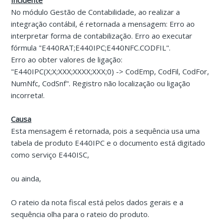
Incidente
No módulo Gestão de Contabilidade, ao realizar a
integração contábil, é retornada a mensagem: Erro ao
interpretar forma de contabilização. Erro ao executar
fórmula "E440RAT;E440IPC;E440NFC.CODFIL".
Erro ao obter valores de ligação:
"E440IPC(X;X;XXX;XXXX;XXX;0) -> CodEmp, CodFil, CodFor,
NumNfc, CodSnf". Registro não localização ou ligação
incorreta!.
Causa
Esta mensagem é retornada, pois a sequência usa uma
tabela de produto E440IPC e o documento está digitado
como serviço E440ISC,
ou ainda,
O rateio da nota fiscal está pelos dados gerais e a
sequência olha para o rateio do produto.