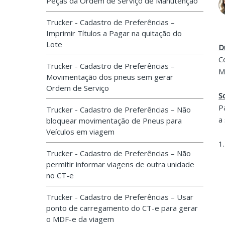
Peças da Ordem de Serviço de Manutenção
Trucker - Cadastro de Preferências –
Imprimir Títulos a Pagar na quitação do
Lote
D
C
Trucker - Cadastro de Preferências –
M
Movimentação dos pneus sem gerar
Ordem de Serviço
S
P
Trucker - Cadastro de Preferências – Não
a
bloquear movimentação de Pneus para
Veículos em viagem
1
Trucker - Cadastro de Preferências – Não
permitir informar viagens de outra unidade
no CT-e
Trucker - Cadastro de Preferências – Usar
ponto de carregamento do CT-e para gerar
o MDF-e da viagem