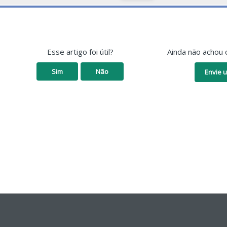
Esse artigo foi útil?
Ainda não achou 
Sim
Não
Envie u