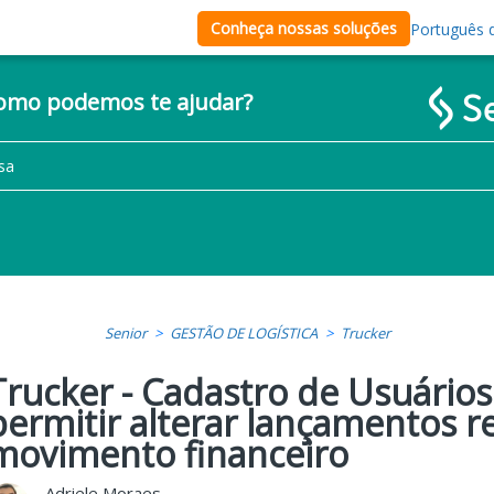
Conheça nossas soluções
Português d
como podemos te ajudar?
Senior
GESTÃO DE LOGÍSTICA
Trucker
Trucker - Cadastro de Usuário
permitir alterar lançamentos r
movimento financeiro
Adriele Moraes