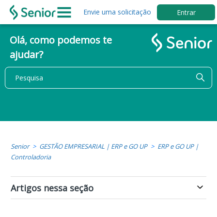
Envie uma solicitação
Entrar
Olá, como podemos te
ajudar?
Senior
GESTÃO EMPRESARIAL | ERP e GO UP
ERP e GO UP |
Controladoria
Artigos nessa seção