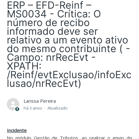
ERP – EFD-Reinf –
MS0034 - Crítica: O
número de recibo
informado deve ser
relativo a um evento ativo
do mesmo contribuinte ( -
Campo: nrRecEvt -
XPATH:
/Reinf/evtExclusao/infoExc
lusao/nrRecEvt)
Larissa Pereira
há 3 anos
Atualizado
Incidente
No módulo Gestão de Tributos, ao realizar o envio do