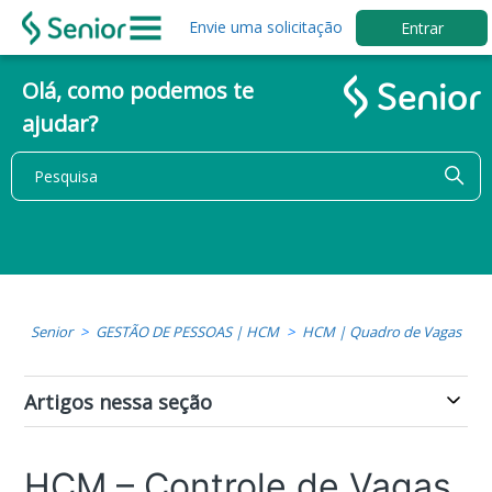
Envie uma solicitação
Entrar
Olá, como podemos te
ajudar?
Senior
GESTÃO DE PESSOAS | HCM
HCM | Quadro de Vagas
Artigos nessa seção
HCM – Controle de Vagas