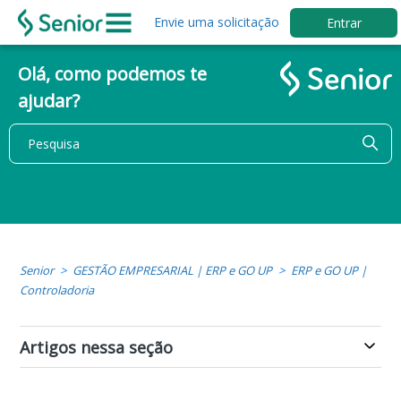
Envie uma solicitação
Entrar
Olá, como podemos te
ajudar?
Senior
GESTÃO EMPRESARIAL | ERP e GO UP
ERP e GO UP |
Controladoria
Artigos nessa seção