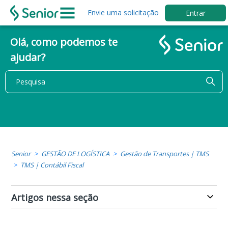
Envie uma solicitação
Entrar
Olá, como podemos te
ajudar?
Senior
GESTÃO DE LOGÍSTICA
Gestão de Transportes | TMS
TMS | Contábil Fiscal
Artigos nessa seção