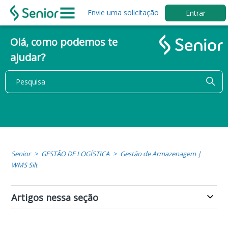
Envie uma solicitação
Entrar
Olá, como podemos te
ajudar?
Senior
GESTÃO DE LOGÍSTICA
Gestão de Armazenagem |
WMS Silt
Artigos nessa seção