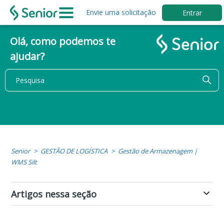
Envie uma solicitação
Entrar
Olá, como podemos te
ajudar?
Senior
GESTÃO DE LOGÍSTICA
Gestão de Armazenagem |
WMS Silt
Artigos nessa seção