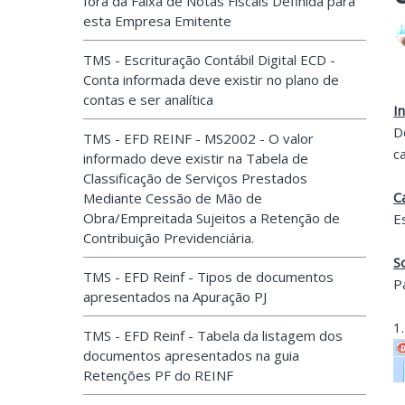
fora da Faixa de Notas Fiscais Definida para
esta Empresa Emitente
TMS - Escrituração Contábil Digital ECD -
Conta informada deve existir no plano de
contas e ser analítica
I
D
TMS - EFD REINF - MS2002 - O valor
c
informado deve existir na Tabela de
Classificação de Serviços Prestados
C
Mediante Cessão de Mão de
Obra/Empreitada Sujeitos a Retenção de
E
Contribuição Previdenciária.
S
TMS - EFD Reinf - Tipos de documentos
P
apresentados na Apuração PJ
1
TMS - EFD Reinf - Tabela da listagem dos
documentos apresentados na guia
Retenções PF do REINF