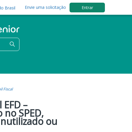
Envie uma solicitação
Entrar
o Brasil
l Fiscal
l EFD –
o no SPED,
nutilizado ou