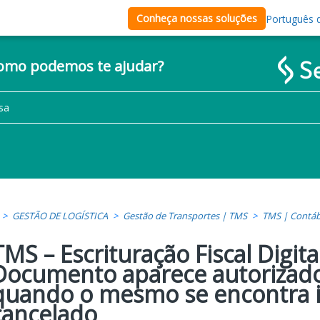
Conheça nossas soluções
Português d
como podemos te ajudar?
GESTÃO DE LOGÍSTICA
Gestão de Transportes | TMS
TMS | Contábi
TMS – Escrituração Fiscal Digita
Documento aparece autorizad
quando o mesmo se encontra i
cancelado