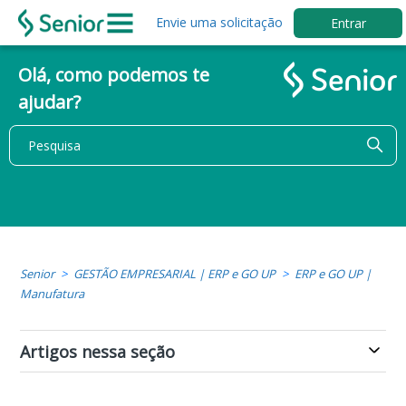
Envie uma solicitação
Entrar
Olá, como podemos te
ajudar?
Senior
GESTÃO EMPRESARIAL | ERP e GO UP
ERP e GO UP |
Manufatura
Artigos nessa seção