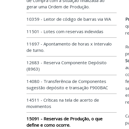
de Compra com a situação finalizada ao
gerar uma Ordem de Produção.
10359 - Leitor de código de barras via WA
P
q
11501 - Lotes com reservas indevidas
r
11697 - Apontamento de horas x Intervalo
R
de turno.
p
S
12683 - Reserva Componente Depósito
a
(8963)
c
14080 - Transferência de Componentes
f
sugestão depósito e transação F900BAC
s
e
14511 - Críticas na tela de acerto de
r
movimentos
C
15091 - Reservas de Produção, o que
p
define e como ocorre.