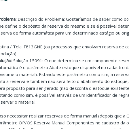
roblema:
Descrição do Problema: Gostaríamos de saber como oc
ue define o depósito da reserva do mesmo e se é possível deter
eserva de forma automática para um determinado estágio ou ori
otina / Tela: F813GNE (ou processos que envolvam reserva de 
rodução)
olução:
Solução 15091: O que determina se um componente rese
utomática é o parâmetro Abate estoque disponível no cadastro 
onsome o material). Estando este parâmetro como sim, a reserv
eita a reserva e também não será feito o abatimento do estoque, o
erá proposto para ser gerado (não desconta o estoque existen
stando como sim, é possível através de um identificador de re
eservar o material.
aso necessitar realizar reservas de forma manual (depois que a O
arâmetro OP/OS Reserva Manual Componentes no cadastro da o