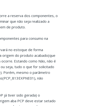
orre a reserva dos componentes, o
minar que não seja realizado a
gem de produto.
componentes para consumo na
rvará no estoque de forma
da origem do produto acabado(que
a ocorre. Estando como Não, não é
u seja, tudo o que for solicitado
te). Porém, mesmo o parâmetro
gras(PCP_813EXPNE01), não
P já tiver sido gerada) o
rigem aba PCP deve estar setado