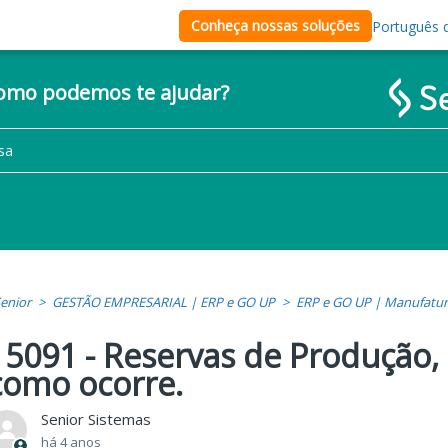
Conheça nossas soluções
Português d
como podemos te ajudar?
enior
GESTÃO EMPRESARIAL | ERP e GO UP
ERP e GO UP | Manufatu
15091 - Reservas de Produção, 
como ocorre.
Senior Sistemas
há 4 anos