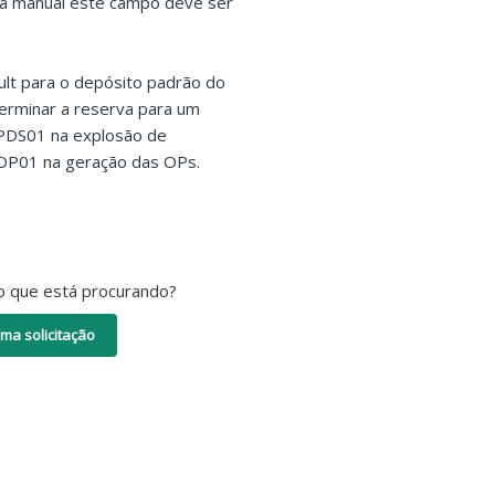
ma manual este campo deve ser
ult para o depósito padrão do
terminar a reserva para um
IPDS01 na explosão de
OP01 na geração das OPs.
o que está procurando?
ma solicitação