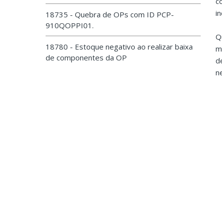
c
i
18735 - Quebra de OPs com ID PCP-
910QOPPI01.
Q
18780 - Estoque negativo ao realizar baixa
m
de componentes da OP
d
n