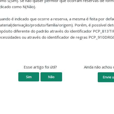
omo S(Sim). Se não quiser permitir que ocorram reservas de for
ndicado como N(Não).
uando é indicado que ocorre a reserva, a mesma é feita por defa
aterial(derivação/produto/família/origem). Porém, é possível de
epósito diferente do padrão através do identificador PCP_813T
ecessidades ou através do identificador de regras PCP_910DRG
Esse artigo foi útil?
Ainda não achou 
Sim
Não
Envie u