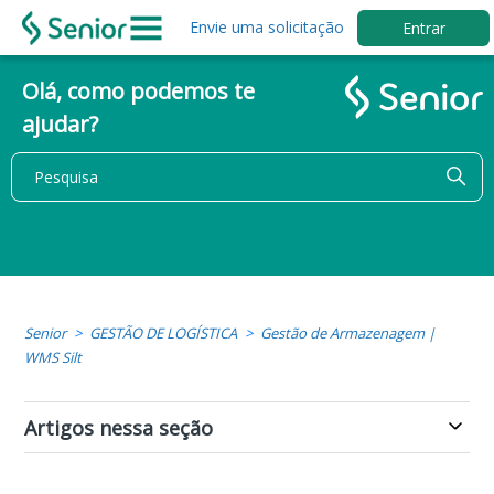
Envie uma solicitação
Entrar
Olá, como podemos te
ajudar?
Senior
GESTÃO DE LOGÍSTICA
Gestão de Armazenagem |
WMS Silt
Artigos nessa seção