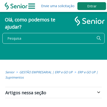
Envie uma solicitação
Entrar
Olá, como podemos te
ajudar?
Senior
GESTÃO EMPRESARIAL | ERP e GO UP
ERP e GO UP |
Suprimentos
Artigos nessa seção