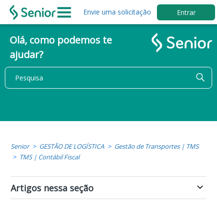
Envie uma solicitação
Entrar
Olá, como podemos te
ajudar?
Senior
GESTÃO DE LOGÍSTICA
Gestão de Transportes | TMS
TMS | Contábil Fiscal
Artigos nessa seção