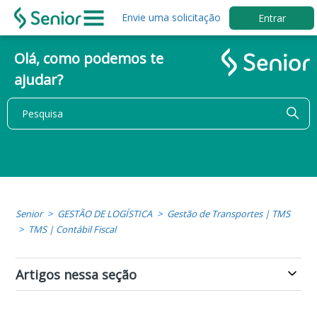
Envie uma solicitação
Entrar
Olá, como podemos te
ajudar?
Senior
GESTÃO DE LOGÍSTICA
Gestão de Transportes | TMS
TMS | Contábil Fiscal
Artigos nessa seção