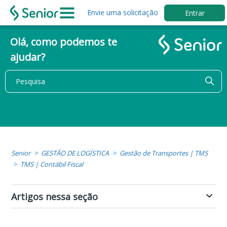
Envie uma solicitação
Entrar
Olá, como podemos te
ajudar?
Senior
GESTÃO DE LOGÍSTICA
Gestão de Transportes | TMS
TMS | Contábil Fiscal
Artigos nessa seção