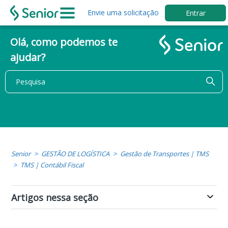
Envie uma solicitação
Entrar
Olá, como podemos te
ajudar?
Senior
GESTÃO DE LOGÍSTICA
Gestão de Transportes | TMS
TMS | Contábil Fiscal
Artigos nessa seção