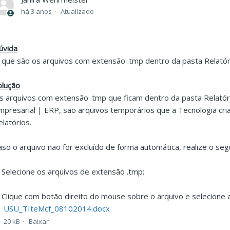
há 3 anos
Atualizado
úvida
 que são os arquivos com extensão .tmp dentro da pasta Relatór
olução
s arquivos com extensão .tmp que ficam dentro da pasta Relatór
mpresarial | ERP, são arquivos temporários que a Tecnologia c
elatórios.
aso o arquivo não for excluído de forma automática, realize o seg
. Selecione os arquivos de extensão .tmp;
. Clique com botão direito do mouse sobre o arquivo e selecione a 
USU_TIteMcf_08102014.docx
20 kB
Baixar