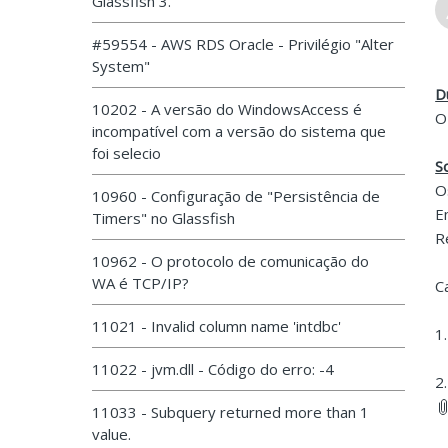
Glassfish 3.
#59554 - AWS RDS Oracle - Privilégio "Alter
System"
D
10202 - A versão do WindowsAccess é
O
incompatível com a versão do sistema que
foi selecio
S
O
10960 - Configuração de "Persistência de
E
Timers" no Glassfish
R
10962 - O protocolo de comunicação do
WA é TCP/IP?
C
11021 - Invalid column name 'intdbc'
1
11022 - jvm.dll - Código do erro: -4
2
11033 - Subquery returned more than 1
value.