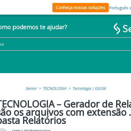
Conheça nossas soluções
Português d
como podemos te ajudar?
Senior
TECNOLOGIA
Tecnologia | G5/G6
TECNOLOGIA – Gerador de Rela
são os arquivos com extensão 
pasta Relatórios
Janira Wehrmeister