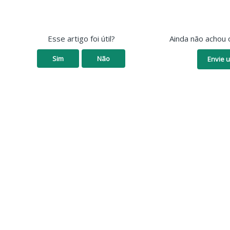
Esse artigo foi útil?
Ainda não achou 
Sim
Não
Envie u