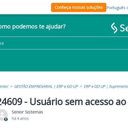
Conheça nossas soluções
Português d
como podemos te ajudar?
enior
GESTÃO EMPRESARIAL | ERP e GO UP
ERP e GO UP | Supriment
24609 - Usuário sem acesso ao 
Senior Sistemas
há 4 anos