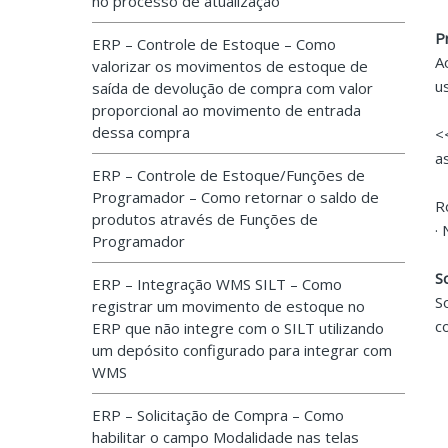
no processo de atualização
P
ERP – Controle de Estoque – Como
A
valorizar os movimentos de estoque de
u
saída de devolução de compra com valor
proporcional ao movimento de entrada
dessa compra
<
a
ERP – Controle de Estoque/Funções de
Programador – Como retornar o saldo de
R
produtos através de Funções de
·
Programador
S
ERP – Integração WMS SILT – Como
S
registrar um movimento de estoque no
c
ERP que não integre com o SILT utilizando
um depósito configurado para integrar com
WMS
ERP – Solicitação de Compra – Como
habilitar o campo Modalidade nas telas