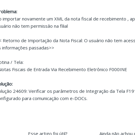
roblema:
o importar novamente um XML da nota fiscal de recebimento , 
suário não tem permissão na filial
< Retorno de Importação da Nota Fiscal: O usuário não tem acesso
s informações passadas>>
otina / Tela:
 Notas Fiscais de Entrada Via Recebimento Eletrônico F000INE
olução:
olução 24609: Verificar os parâmetros de Integração da Tela F1
onfigurado para comunicação com e-DOCs.
Esse artigo foi útil?
Ainda não achou 