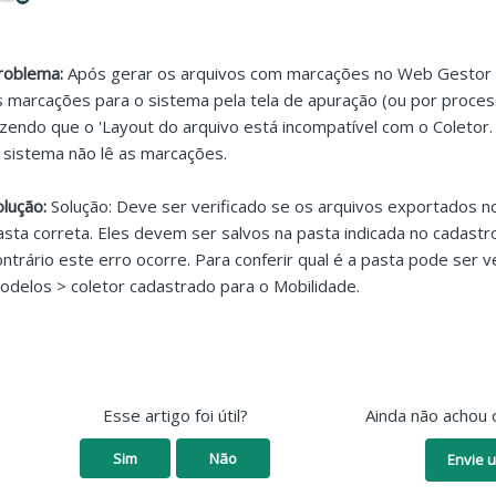
roblema:
Após gerar os arquivos com marcações no Web Gestor d
s marcações para o sistema pela tela de apuração (ou por proces
izendo que o 'Layout do arquivo está incompatível com o Coletor. 
 sistema não lê as marcações.
olução:
Solução: Deve ser verificado se os arquivos exportados 
asta correta. Eles devem ser salvos na pasta indicada no cadastr
ontrário este erro ocorre. Para conferir qual é a pasta pode ser 
odelos > coletor cadastrado para o Mobilidade.
Esse artigo foi útil?
Ainda não achou 
Sim
Não
Envie u