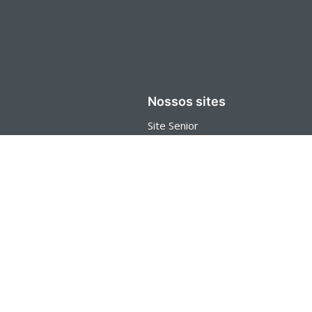
Nossos sites
Site Senior
Carreiras
Blog
Senior Store