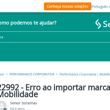
Conheça nossas soluções
Português d
como podemos te ajudar?
ior
PERFORMANCE CORPORATIVA
Performance Corporativa | Mobili
22992 - Erro ao importar marc
Mobilidade
Senior Sistemas
há 4 anos