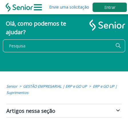
Envie uma solicitação
Entrar
Olá, como podemos te
ajudar?
Senior
GESTÃO EMPRESARIAL | ERP e GO UP
ERP e GO UP |
Suprimentos
Artigos nessa seção