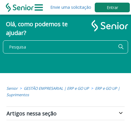
Envie uma solicitação
Entrar
Olá, como podemos te
ajudar?
Senior
GESTÃO EMPRESARIAL | ERP e GO UP
ERP e GO UP |
Suprimentos
Artigos nessa seção