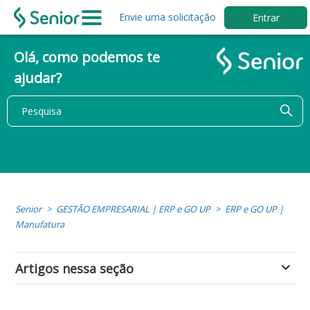
Envie uma solicitação
Entrar
Olá, como podemos te
ajudar?
Senior
GESTÃO EMPRESARIAL | ERP e GO UP
ERP e GO UP |
Manufatura
Artigos nessa seção