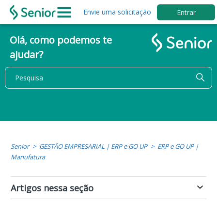
Envie uma solicitação
Entrar
Olá, como podemos te
ajudar?
Senior
GESTÃO EMPRESARIAL | ERP e GO UP
ERP e GO UP |
Manufatura
Artigos nessa seção