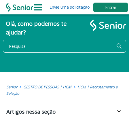
Envie uma solicitação
Entrar
Olá, como podemos te
ajudar?
Senior
GESTÃO DE PESSOAS | HCM
HCM | Recrutamento e
Seleção
Artigos nessa seção