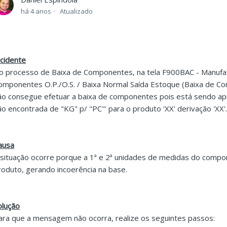
há 4 anos
Atualizado
ncidente
o processo de Baixa de Componentes, na tela F900BAC - Manufat
omponentes O.P./O.S. / Baixa Normal Saída Estoque (Baixa de C
ão consegue efetuar a baixa de componentes pois está sendo 
ão encontrada de "KG" p/ "PC"' para o produto 'XX' derivação 'XX'
ausa
 situação ocorre porque a 1ª e 2ª unidades de medidas do compo
roduto, gerando incoerência na base.
olução
ara que a mensagem não ocorra, realize os seguintes passos: