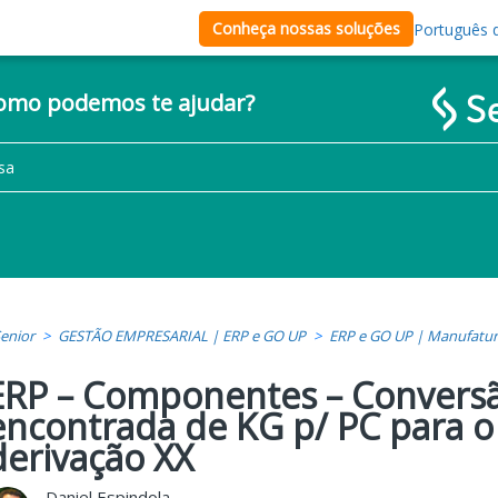
Conheça nossas soluções
Português d
como podemos te ajudar?
enior
GESTÃO EMPRESARIAL | ERP e GO UP
ERP e GO UP | Manufatu
ERP – Componentes – Convers
encontrada de KG p/ PC para o
derivação XX
Daniel Espindola