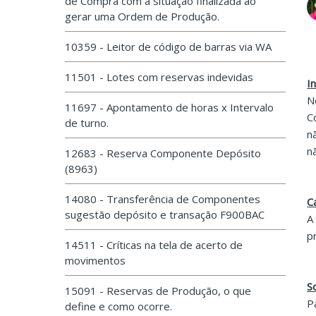
de Compra com a situação finalizada ao
gerar uma Ordem de Produção.
10359 - Leitor de código de barras via WA
11501 - Lotes com reservas indevidas
I
N
11697 - Apontamento de horas x Intervalo
C
de turno.
n
n
12683 - Reserva Componente Depósito
(8963)
14080 - Transferência de Componentes
C
sugestão depósito e transação F900BAC
A
p
14511 - Críticas na tela de acerto de
movimentos
S
15091 - Reservas de Produção, o que
P
define e como ocorre.