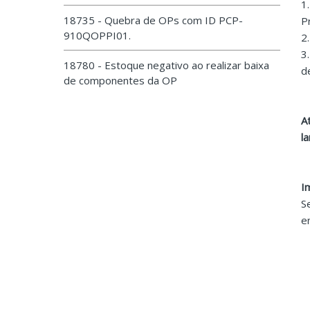
1
18735 - Quebra de OPs com ID PCP-
P
910QOPPI01.
2
3
18780 - Estoque negativo ao realizar baixa
d
de componentes da OP
A
l
I
S
e