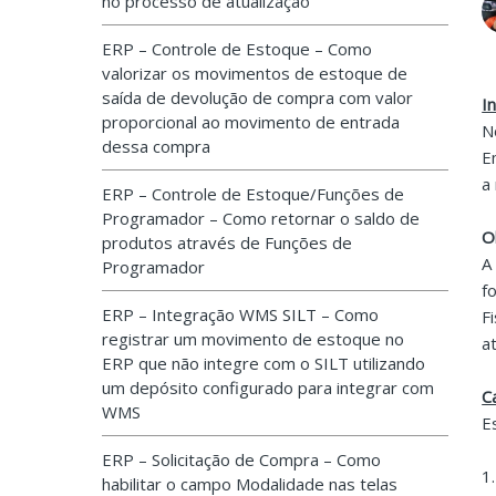
no processo de atualização
ERP – Controle de Estoque – Como
valorizar os movimentos de estoque de
saída de devolução de compra com valor
I
proporcional ao movimento de entrada
N
dessa compra
E
a
ERP – Controle de Estoque/Funções de
Programador – Como retornar o saldo de
O
produtos através de Funções de
A
Programador
f
ERP – Integração WMS SILT – Como
F
registrar um movimento de estoque no
a
ERP que não integre com o SILT utilizando
um depósito configurado para integrar com
C
WMS
E
ERP – Solicitação de Compra – Como
1
habilitar o campo Modalidade nas telas