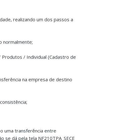
idade, realizando um dos passos a
so normalmente;
 Produtos / Individual (Cadastro de
nsferência na empresa de destino
onsistência;
do uma transferência entre
ão se dá pela tela NF210TPA_SECE