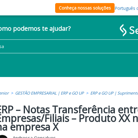
Conheça nossas soluções
Português d
como podemos te ajudar?
enior
GESTÃO EMPRESARIAL | ERP e GO UP
ERP e GO UP | Supriment
ERP – Notas Transferência entr
Empresas/Filiais – Produto XX
na empresa X
Andressa Goncalves