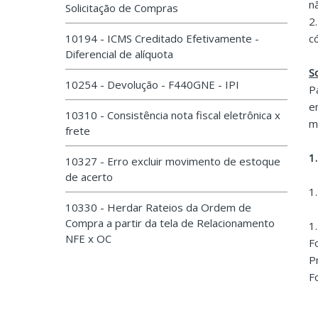
n
Solicitação de Compras
2
10194 - ICMS Creditado Efetivamente -
c
Diferencial de alíquota
S
10254 - Devolução - F440GNE - IPI
P
e
10310 - Consistência nota fiscal eletrônica x
m
frete
1
10327 - Erro excluir movimento de estoque
de acerto
1
10330 - Herdar Rateios da Ordem de
Compra a partir da tela de Relacionamento
1
NFE x OC
F
P
F