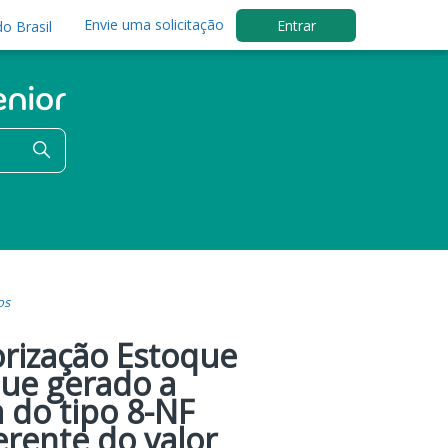
Envie uma solicitação
Entrar
o Brasil
os
orização Estoque
que gerado a
a do tipo 8-NF
erente do valor