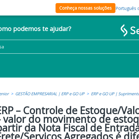
Conheça nossas soluções
Português d
como podemos te ajudar?
enior
GESTÃO EMPRESARIAL | ERP e GO UP
ERP e GO UP | Supriment
ERP – Controle de Estoque/Val
– valor do movimento de esto
partir da Nota Fiscal de Entrad
Frete/Serviços Agregados é dif