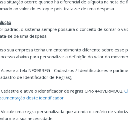
ssa situação ocorre quando há diferencial de alíquota na nota de fr
omado ao valor do estoque pois trata-se de uma despesa.
olução
or padrão, o sistema sempre possuirá o conceito de somar o valor
rata-se de uma despesa.
aso sua empresa tenha um entendimento diferente sobre esse p
rocesso abaixo para personalizar a definição do valor do movime
. Acesse a tela NF098REG - Cadastros / Identificadores e parâme
Cadastro de Identificador de Regras);
. Cadastre e ative o identificador de regras CPR-440VLRMO02.
C
ocumentação deste identificador;
. Vincule uma regra personalizada que atenda o cenário de valor
onforme a sua necessidade.