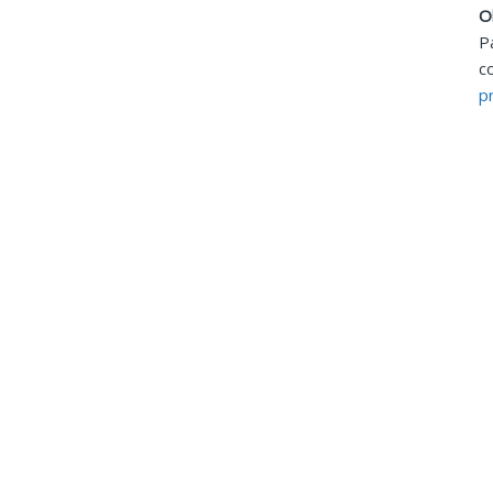
O
P
c
p