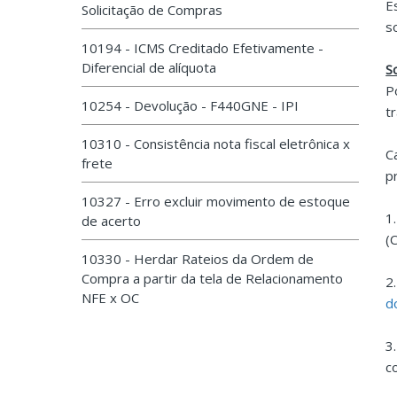
E
Solicitação de Compras
s
10194 - ICMS Creditado Efetivamente -
Diferencial de alíquota
S
P
10254 - Devolução - F440GNE - IPI
t
10310 - Consistência nota fiscal eletrônica x
C
frete
p
10327 - Erro excluir movimento de estoque
1
de acerto
(
10330 - Herdar Rateios da Ordem de
Compra a partir da tela de Relacionamento
2
NFE x OC
d
3
c